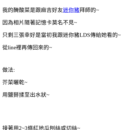
我的醃酸菜是跟麻吉好友
迷你豬
拜師的~
因為相片隨著記憶卡莫名不見~
只剩三張幸好是當初我跟迷你豬LDS傳給她看的~
從line裡再傳回來的~
做法:
芥菜曬乾~
用鹽掰揉至出水狀~
接著用2~3條紅地瓜刨絲或切絲~