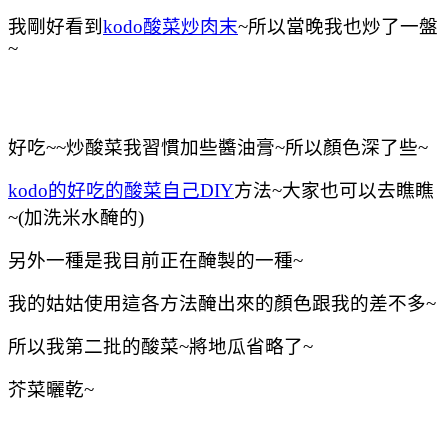
我剛好看到
kodo酸菜炒肉末
~所以當晚我也炒了一盤
~
好吃~~炒酸菜我習慣加些醬油膏~所以顏色深了些~
kodo的好吃的酸菜自己DIY
方法~大家也可以去瞧瞧
~(加洗米水醃的)
另外一種是我目前正在醃製的一種~
我的姑姑使用這各方法醃出來的顏色跟我的差不多~
所以我第二批的酸菜~將地瓜省略了~
芥菜曬乾~