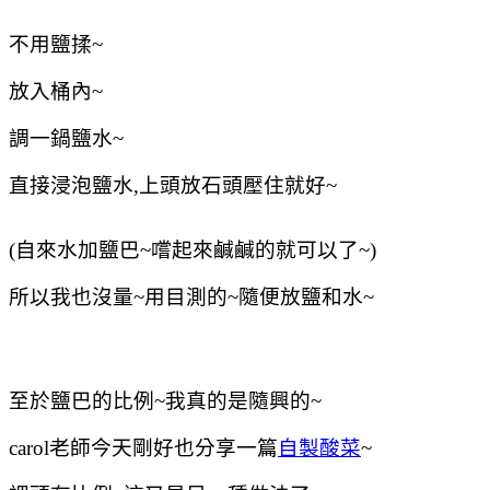
不用鹽揉~
放入桶內~
調一鍋鹽水~
直接浸泡鹽水,上頭放石頭壓住就好~
(自來水加鹽巴~嚐起來鹹鹹的就可以了~)
所以我也沒量~用目測的~隨便放鹽和水~
至於鹽巴的比例~我真的是隨興的~
carol老師今天剛好也分享一篇
自製酸菜
~